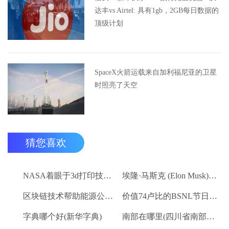
达丰vs Airtel: 具有1gb，2GB每日数据的
顶级计划
SpaceX火箭运载来自加利福尼亚的卫星
时照亮了天空
猜您喜欢
NASA着眼于3d打印技术以降低重型火箭的动力成本
埃隆·马斯克 (Elon Musk) 的SpaceX将通过周五的火箭发射来达到创纪录的一年
区块链技术帮助能源公司管理电网系统
价值74卢比的BSNL节日组合优惠券: 每天获取1GB数据，2018年1月1日
字典哪个好(新华字典)
南部在哪里(四川省南部县古郡)