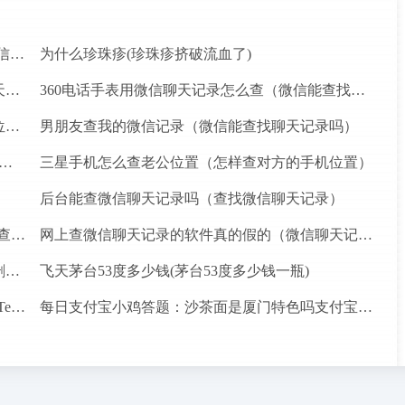
身份证查酒店记录最长多久(怎么查自己入住酒店信息)
为什么珍珠疹(珍珠疹挤破流血了)
怎么查微信好友以前的聊天记录（微信能查找聊天记录吗）
360电话手表用微信聊天记录怎么查（微信能查找聊天记录吗）
手机号码定位能查几天（怎么追踪手机号在哪个位置）
男朋友查我的微信记录（微信能查找聊天记录吗）
免费查开宾馆记录文档（怎样查个人住宾馆信息）
三星手机怎么查老公位置（怎样查对方的手机位置）
后台能查微信聊天记录吗（查找微信聊天记录）
华为怎么查手机的gps定位系统（华为手机丢了能查定位吗）
网上查微信聊天记录的软件真的假的（微信聊天记录在哪里查）
电脑查已经删除微信的好友聊天记录（如何恢复删除的微信聊天记录）
飞天茅台53度多少钱(茅台53度多少钱一瓶)
Telegram，Telegram X应用从苹果应用商店消失，Telegram X for Android推出
每日支付宝小鸡答题：沙茶面是厦门特色吗支付宝答案2021年4月24日