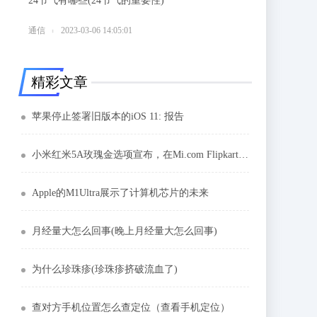
24节气有哪些(24节气的重要性)
6
通信
2023-03-06 14:05:01
精彩文章
苹果停止签署旧版本的iOS 11: 报告
小米红米5A玫瑰金选项宣布，在Mi.com Flipkart上销售
Apple的M1Ultra展示了计算机芯片的未来
月经量大怎么回事(晚上月经量大怎么回事)
为什么珍珠疹(珍珠疹挤破流血了)
查对方手机位置怎么查定位（查看手机定位）