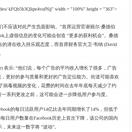
video/ kFQb5b3QIqte4vufNjj" width = "100%" height = "363">
“人们不应该对此产生负面影响。”首席运营官谢丽尔·桑德伯
少Facebook上虚假信息的变化可能会创造 “更多的获利机会”。桑德
事” 广告的潜在收入持乐观态度，而首席财务官大卫·韦纳 (David
%。
pachter) 表示: “他们说，每个广告的平均收入增长了很多，广告
说，更好的参与质量和更好的广告定位能力。街道可能喜欢
称减少了病毒视频的变化，花费的时间在去年年底每天减少了约
进行一系列更改之前，这可能会进一步降低用户参与度。
cebook的每日活跃用户14亿比去年同期增长了14%，但低于
每日用户数量在Facebook历史上首次下降，该公司的国内
r表示，未来这一数字将 “波动”。