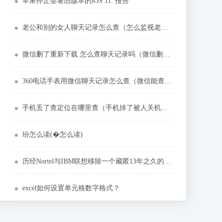
苹果停止签署旧版本的iOS 11: 报告
老公和别的女人聊天记录怎么查（怎么监视老公微信聊天记录）
微信删了重新下载 怎么查聊天记录吗（微信删除的记录去哪里找回来）
360电话手表用微信聊天记录怎么查（微信能查找聊天记录吗）
手机丢了查定位在哪里查（手机掉了被人关机了怎么找回）
玢怎么读(�怎么读)
历经Nortel与IBM联想移除一个藏匿13年之久的网路交换器后门
excel如何设置单元格数字格式？