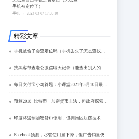
怎么查自己手机是否定位（怎么查
手机被定位了）
6
手机
2023-03-07 17:05:10
精彩文章
手机被偷了会查定位吗（手机丢失了怎么查找位置）
找黑客帮查老公微信聊天记录（能查出别人的微信聊天记录嘛）
每日支付宝小鸡答题：小课堂2021年5月10日最新题目答案小课堂答案汇总
预算2018: 比特币，加密货币非法，但政府探索区块链
印度将遏制加密货币使用，但拥抱区块链技术
Facebook预测，尽管使用量下降，但广告销量仍将上升