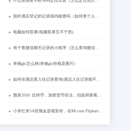
什么查朋友手机号码定位位置（怎么定位别人的手机所在位置）
国外酒店登记的记录国内能查吗（如何查个人住宾馆信息）
电脑如何双屏(电脑双屏互不干扰)
有个查微信聊天记录的小程序（怎么查询微信的聊天记录）
奔驰glc怎么样(奔驰glc价格及图片)
如何在酒店查入住记录查询(酒店入住记录能不能查出来)
预算2018: 比特币，加密货币非法，但政府探索区块链
小米红米5A玫瑰金选项宣布，在Mi.com Flipkart上销售