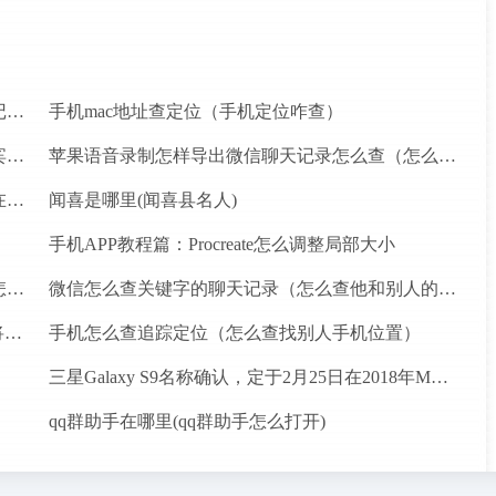
查个人微信的聊天记录（可以查别人的微信聊天记录吗）
手机mac地址查定位（手机定位咋查）
国外酒店登记的记录国内能查吗（如何查个人住宾馆信息）
苹果语音录制怎样导出微信聊天记录怎么查（怎么可以查聊天记录）
查手机号码定位软件免费下载（如何查手机定位在哪里？）
闻喜是哪里(闻喜县名人)
手机APP教程篇：Procreate怎么调整局部大小
查老婆删掉的微信记录北京（微信原始聊天记录怎么恢复）
微信怎么查关键字的聊天记录（怎么查他和别人的聊天记录）
Facebook预测，尽管使用量下降，但广告销量仍将上升
手机怎么查追踪定位（怎么查找别人手机位置）
三星Galaxy S9名称确认，定于2月25日在2018年MWC之前发布
）
qq群助手在哪里(qq群助手怎么打开)