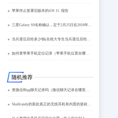
苹果停止签署旧版本的iOS 11: 报告
三星Galaxy S9名称确认，定于2月25日在2018年MWC之前发布
当兵退伍后给多少钱(在校大专生当兵退伍后给多少钱)
如何查苹果手机定位记录（苹果手机位置在哪里？）
随机推荐
查微信和qq聊天记录吗（微信聊天记录在哪里查）
Skullcandy的新款真正的无线耳机有内置的瓷砖追踪器