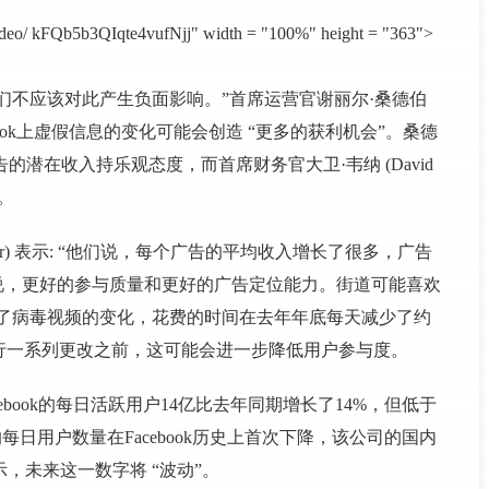
video/ kFQb5b3QIqte4vufNjj" width = "100%" height = "363">
“人们不应该对此产生负面影响。”首席运营官谢丽尔·桑德伯
少Facebook上虚假信息的变化可能会创造 “更多的获利机会”。桑德
事” 广告的潜在收入持乐观态度，而首席财务官大卫·韦纳 (David
%。
pachter) 表示: “他们说，每个广告的平均收入增长了很多，广告
说，更好的参与质量和更好的广告定位能力。街道可能喜欢
称减少了病毒视频的变化，花费的时间在去年年底每天减少了约
进行一系列更改之前，这可能会进一步降低用户参与度。
cebook的每日活跃用户14亿比去年同期增长了14%，但低于
每日用户数量在Facebook历史上首次下降，该公司的国内
r表示，未来这一数字将 “波动”。