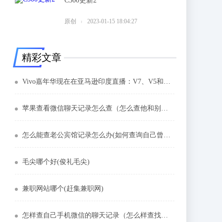
C500更新2
6
原创
2023-01-15 18:04:27
精彩文章
Vivo嘉年华现在在亚马逊印度直播：V7、V5和更多手机的顶级交易
苹果查看微信聊天记录怎么查（怎么查他和别人的聊天记录）
怎么能查老公宾馆记录怎么办(如何查询自己曾经住过的酒店)
毛尖哪个好(俊礼毛尖)
兼职网站哪个(赶集兼职网)
怎样查自己手机微信的聊天记录（怎么样查找微信删除的聊天记录）