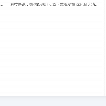
付宝小鸡答题：5月10日答案最新每日答题答案大全
科技快讯：微信iOS版7.0.15正式版发布 优化聊天消息操作选项