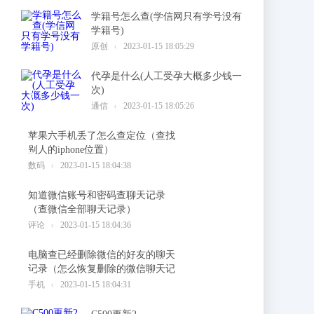
学籍号怎么查(学信网只有学号没有
学籍号)
1
原创
2023-01-15 18:05:29
代孕是什么(人工受孕大概多少钱一
次)
2
通信
2023-01-15 18:05:26
苹果六手机丢了怎么查定位（查找
别人的iphone位置）
3
数码
2023-01-15 18:04:38
知道微信账号和密码查聊天记录
（查微信全部聊天记录）
4
评论
2023-01-15 18:04:36
电脑查已经删除微信的好友的聊天
记录（怎么恢复删除的微信聊天记
5
录）
手机
2023-01-15 18:04:31