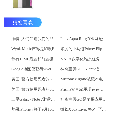
猜您喜欢
推特: 人们知道我们的品牌，但大多数人对如何使用它一无所知
Intex Aqua Ring在亚马逊印度独家推出，价格为3,999卢比
Wynk Music声称是印度Play商店下载量最高的应用程序
印度的亚马逊Prime: Flipkart的前首席产品官称其为 “杀手级功能”
带有13MP后置和前置摄像头的焦点M535在Rs 11,999推出
NASA数字化维京任务数据以展现火星的奥秘
Google地图仅获得wi-fi功能: 这是它的工作方式
神奇宝贝GO: Niantic首席执行官暗示在动漫展上添加新的神奇宝贝
美国: 警方使用死者的3D打印指纹解决谋杀案
Micromax Ignite笔记本电脑与Windows 10推出Rs 18,900
美国: 警方使用死者的3D打印指纹解决谋杀案
Prisma安卓应用现在在谷歌游戏商店，测试版
三星Galaxy Note 7泄露：虹膜扫描仪，新S笔功能显现
神奇宝贝GO是苹果应用商店第一周下载次数最多的应用
苹果iPhone 7将于9月16日上市: 报告
微软Xbox Live: 每5年至少登录一次，否则将失去您的游戏玩家标签