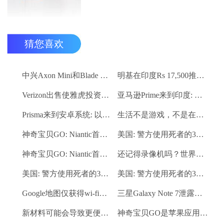
猜您喜欢
中兴Axon Mini和Blade V6分别以Rs 23,599和Rs 9,999推出
明基在印度Rs 17,500推出EW2775ZH眼保健监视器
Verizon出售使雅虎投资者押注存根
亚马逊Prime来到印度: 这是你需要知道的一切
Prisma来到安卓系统: 以下是它如何对抗竞争
生活不是游戏，不是在路上玩的: 孟买警察到口袋妖怪围棋爱好者
神奇宝贝GO: Niantic首席执行官暗示在动漫展上添加新的神奇宝贝
美国: 警方使用死者的3D打印指纹解决谋杀案
神奇宝贝GO: Niantic首席执行官暗示在动漫展上添加新的神奇宝贝
还记得录像机吗？世界已经看到了最后一个
美国: 警方使用死者的3D打印指纹解决谋杀案
美国: 警方使用死者的3D打印指纹解决谋杀案
Google地图仅获得wi-fi功能: 这是它的工作方式
三星Galaxy Note 7泄露：虹膜扫描仪，新S笔功能显现
新材料可能会导致更便宜的太阳能电池
神奇宝贝GO是苹果应用商店第一周下载次数最多的应用