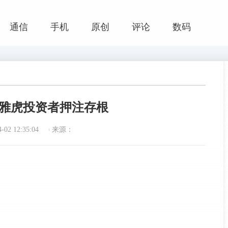
通信
手机
原创
评论
数码
售使雅虎投资者押注存根
02 12:35:04
来源：