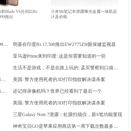
i和Blade V6分别以Rs
小米Mi笔记本泄露曝光金属一体机设
,999推出
计及价格
中兴Axon Mini和Blade V6分别以Rs 23,599和Rs 9,999推出
明基在印度Rs 17,500推出EW2775ZH眼保健监视器
亚马逊Prime来到印度: 这是你需要知道的一切
生活不是游戏，不是在路上玩的: 孟买警察到口袋妖怪围棋爱好者
神奇宝贝GO: Niantic首席执行官暗示在动漫展上添加新的神奇宝贝
美国: 警方使用死者的3D打印指纹解决谋杀案
神奇宝贝GO: Niantic首席执行官暗示在动漫展上添加新的神奇宝贝
还记得录像机吗？世界已经看到了最后一个
美国: 警方使用死者的3D打印指纹解决谋杀案
三星Galaxy Note 7泄露：虹膜扫描仪，新S笔功能显现
神奇宝贝GO是苹果应用商店第一周下载次数最多的应用