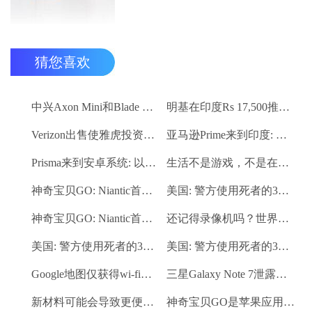
猜您喜欢
中兴Axon Mini和Blade V6分别以Rs 23,599和Rs 9,999推出
明基在印度Rs 17,500推出EW2775ZH眼保健监视器
Verizon出售使雅虎投资者押注存根
亚马逊Prime来到印度: 这是你需要知道的一切
Prisma来到安卓系统: 以下是它如何对抗竞争
生活不是游戏，不是在路上玩的: 孟买警察到口袋妖怪围棋爱好者
神奇宝贝GO: Niantic首席执行官暗示在动漫展上添加新的神奇宝贝
美国: 警方使用死者的3D打印指纹解决谋杀案
神奇宝贝GO: Niantic首席执行官暗示在动漫展上添加新的神奇宝贝
还记得录像机吗？世界已经看到了最后一个
美国: 警方使用死者的3D打印指纹解决谋杀案
美国: 警方使用死者的3D打印指纹解决谋杀案
Google地图仅获得wi-fi功能: 这是它的工作方式
三星Galaxy Note 7泄露：虹膜扫描仪，新S笔功能显现
新材料可能会导致更便宜的太阳能电池
神奇宝贝GO是苹果应用商店第一周下载次数最多的应用